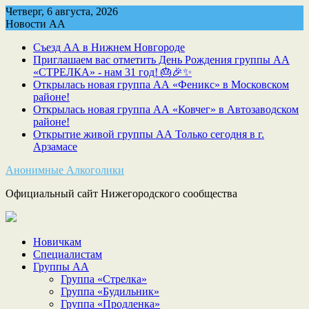
Skip
Четверг, 6 августа, 2026
to
Новости АА
content
Съезд АА в Нижнем Новгороде
Приглашаем вас отметить День Рождения группы АА
«СТРЕЛКА» - нам 31 год! 🎂🎉✨
Открылась новая группа АА «Феникс» в Московском
районе!
Открылась новая группа АА «Ковчег» в Автозаводском
районе!
Открытие живой группы АА Только сегодня в г.
Арзамасе
Анонимные Алкоголики
Официальный сайт Нижегородского сообщества
Новичкам
Специалистам
Группы АА
Группа «Стрелка»
Группа «Будильник»
Группа «Продленка»