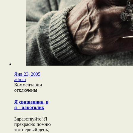
Янв 23, 2005
admin
к
Комментарии
записи
отключены
Я
священник,
Я священник, и
и
я – алкоголик
я
–
Здравствуйте! Я
алкоголик
прекрасно помню
тот первый день,