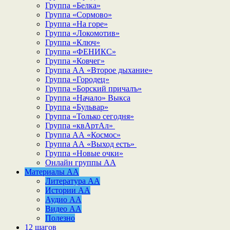
Группа «Белка»
Группа «Сормово»
Группа «На горе»
Группа «Локомотив»
Группа «Ключ»
Группа «ФЕНИКС»
Группа «Ковчег»
Группа АА «Второе дыхание»
Группа «Городец»
Группа «Борский причалъ»
Группа «Начало» Выкса
Группа «Бульвар»
Группа «Только сегодня»
Группа «квАртАл»
Группа АА «Космос»
Группа АА «Выход есть»
Группа «Новые очки»
Онлайн группы АА
Материалы АА
Литература АА
Истории АА
Аудио АА
Видео АА
Полезно
12 шагов