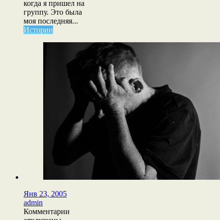
когда я пришел на
группу. Это была
моя последняя...
Истории
Янв 23, 2005
admin
к
Комментарии
записи