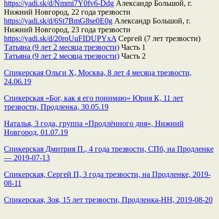
https://yadi.sk/d/Nmmi7Y0fv6-Ddg
Александр Большой, г.
Нижний Новгород, 22 года трезвости
https://yadi.sk/d/6St7BmG8se0E0g
Александр Большой, г.
Нижний Новгород, 23 года трезвости
https://yadi.sk/d/20roUuFIDUPYxA
Сергей (7 лет трезвости)
Татьяна (9 лет 2 месяца трезвости)
Часть 1
Татьяна (9 лет 2 месяца трезвости)
Часть 2
Спикерская Ольги Х, Москва, 8 лет 4 месяца трезвости,
24.06.19
Спикерская «Бог, как я его понимаю» Юрия К, 11 лет
трезвости, Продленка, 30.05.19
Наталья, 3 года, группа «Продлённого дня», Нижний
Новгород, 01.07.19
Спикерская Дмитрия П., 4 года трезвости, СПб, на Продленке
— 2019-07-13
Спикерская, Сергей П, 3 года трезвости, на Продленке, 2019-
08-11
Спикерская, Зоя, 15 лет трезвости, Продленка-НН, 2019-08-20