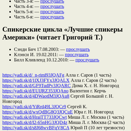
Часть 3-я: —
прослушать
Часть 4-я: —
прослушать
Часть 5-я: —
прослушать
Часть 6-я: —
прослушать
Cпикерские цикла «Лучшие спикеры
Америки» (читает Григорий Т.)
Сэнди Бич 17.08.2003: —
прослушать
Клэнси И. 19.02.2011: —
прослушать
Билл Кливленд 10.12.2010: —
прослушать
https://yadi.sk/d/_n-riml93JQAFg
Алла г. Саров (1 часть)
https://yadi.sk/d/1lXJ3FYx3JQALX
Алла г. Саров (2 часть)
https://yadi.sk/d/GF9TudPv3JQARC
Дима Х. г. Н. Новгород
https://yadi.sk/d/EUlJRZ353JQAno
Валентин г. Керчь
https://yadi.sk/d/4DWaotIM3JQAu8
Сергей Большой г. Н.
Новгород
https://yadi.sk/d/YiRrd49L3JQCr9
Сергей К.
https://yadi.sk/d/wxQdBG8Q3JQCuE
Юра г. Н. Новгород
https://yadi.sk/d/HraiTT733JQCwt
Миша Л. г. Москва (1 часть)
https://yadi.sk/d/I2-65nHG3JQD4z
Миша Л. г. Москва (2 часть)
https://yadi.sk/d/s8J68wvBFqV8CA
Юрий П (10 лет трезвости)