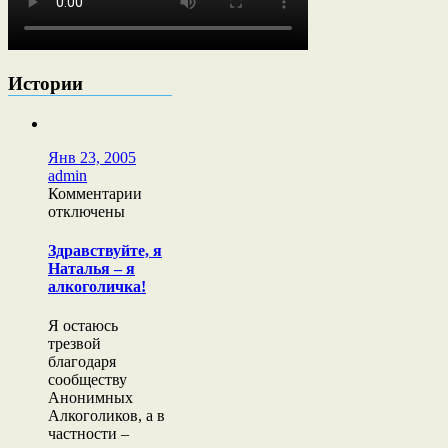
Истории
Янв 23, 2005
admin
к
Комментарии
записи
отключены
Здравствуйте,
я
Здравствуйте, я
Наталья
Наталья – я
–
алкоголичка!
я
алкоголичка!
Я остаюсь
трезвой
благодаря
сообществу
Анонимных
Алкоголиков, а в
частности –