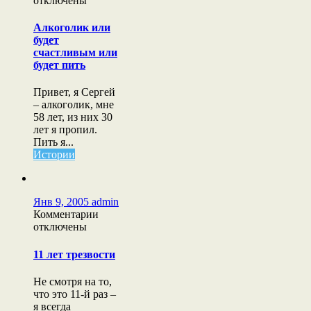
отключены
Алкоголик
или
Алкоголик или
будет
будет
счастливым
счастливым или
или
будет пить
будет
пить
Привет, я Сергей
– алкоголик, мне
58 лет, из них 30
лет я пропил.
Пить я...
Истории
Янв 9, 2005
admin
к
Комментарии
записи
отключены
11
лет
11 лет трезвости
трезвости
Не смотря на то,
что это 11-й раз –
я всегда