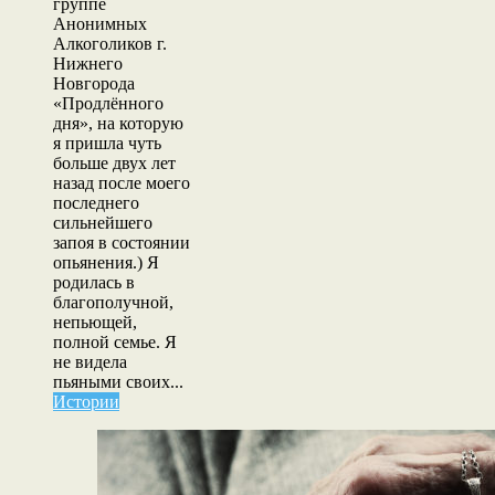
группе
Анонимных
Алкоголиков г.
Нижнего
Новгорода
«Продлённого
дня», на которую
я пришла чуть
больше двух лет
назад после моего
последнего
сильнейшего
запоя в состоянии
опьянения.) Я
родилась в
благополучной,
непьющей,
полной семье. Я
не видела
пьяными своих...
Истории