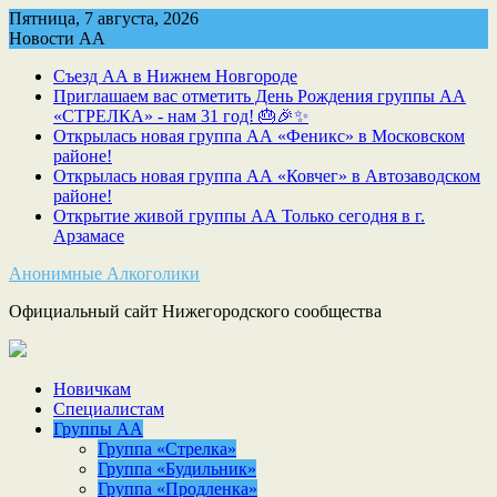
Skip
Пятница, 7 августа, 2026
to
Новости АА
content
Съезд АА в Нижнем Новгороде
Приглашаем вас отметить День Рождения группы АА
«СТРЕЛКА» - нам 31 год! 🎂🎉✨
Открылась новая группа АА «Феникс» в Московском
районе!
Открылась новая группа АА «Ковчег» в Автозаводском
районе!
Открытие живой группы АА Только сегодня в г.
Арзамасе
Анонимные Алкоголики
Официальный сайт Нижегородского сообщества
Новичкам
Специалистам
Группы АА
Группа «Стрелка»
Группа «Будильник»
Группа «Продленка»