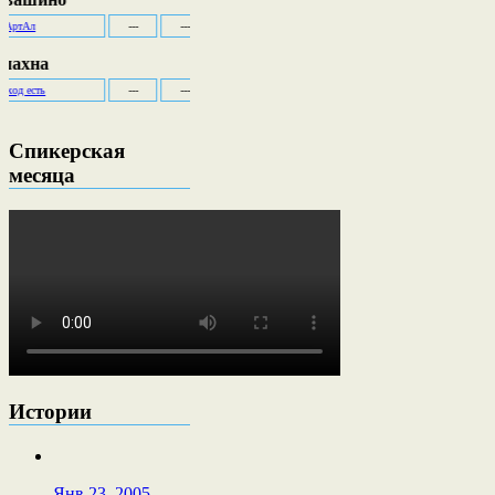
КвАртАл
---
---
---
---
---
---
14:00
Балахна
Выход есть
---
---
19:00
---
---
19:00
---
Спикерская
месяца
Истории
Янв 23, 2005