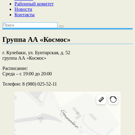
Районный комитет
Новости
Контакты
Группа АА «Космос»
г. Кулебаки, ул. Бунтарская, д. 52
группа АА «Космос»
Расписание:
Среда – с 19:00 до 20:00
Телефон: 8 (980) 025-52-11