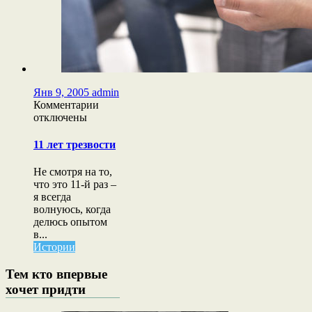
Янв 9, 2005
admin
к
Комментарии
записи
отключены
11
лет
11 лет трезвости
трезвости
Не смотря на то,
что это 11-й раз –
я всегда
волнуюсь, когда
делюсь опытом
в...
Истории
Тем кто впервые
хочет придти