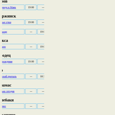
Саров
Надежда и Маяк
19:00
---
19:00
---
---
---
---
Дзержинск
Новые очки
19:00
---
19:00
19:00
19:00
16:00
---
Бульвар
---
19:00
---
19:00
---
---
17:00
Выкса
Начало
---
19:00
---
19:00
---
17:00
---
Городец
Возрождение
19.00
---
---
---
19.00
---
---
Бор
Борский причалъ
---
18:30
---
18:30
---
---
---
Арзамас
Только сегодня
---
---
---
---
---
12:00
12:00
Кулебаки
Космос
---
---
19:00
---
---
---
---
Навашино