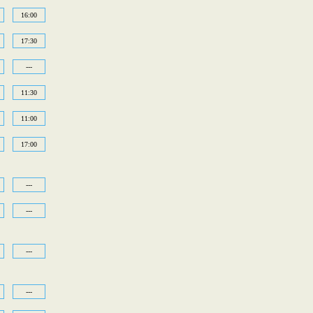
16:00
17:30
---
11:30
11:00
17:00
---
---
---
---