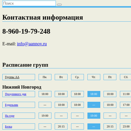
Контактная информация
8-960-19-79-248
E-mail:
info@aannov.ru
Расписание групп
Группы АА
Пн.
Вт.
Ср.
Чт.
Пт.
Сб.
Нижний Новгород
Продленного дня
18:00
18:00
18:00
18:00
18:00
11:00
Будильник
---
18:00
18:00
---
18:00
17:00
На горе
19:00
---
---
19:00
---
---
Белка
---
20:15
---
---
20:15
23:00