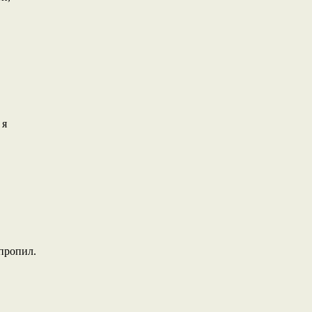
 я
 пропил.