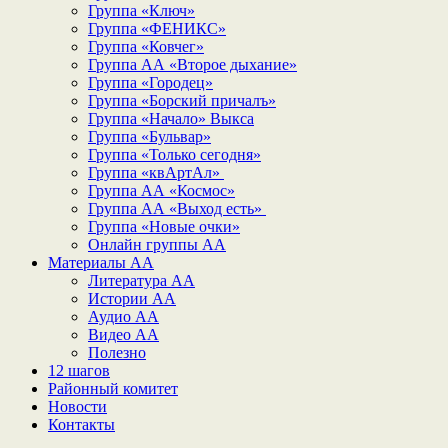
Группа «Ключ»
Группа «ФЕНИКС»
Группа «Ковчег»
Группа АА «Второе дыхание»
Группа «Городец»
Группа «Борский причалъ»
Группа «Начало» Выкса
Группа «Бульвар»
Группа «Только сегодня»
Группа «квАртАл»
Группа АА «Космос»
Группа АА «Выход есть»
Группа «Новые очки»
Онлайн группы АА
Материалы АА
Литература АА
Истории АА
Аудио АА
Видео АА
Полезно
12 шагов
Районный комитет
Новости
Контакты