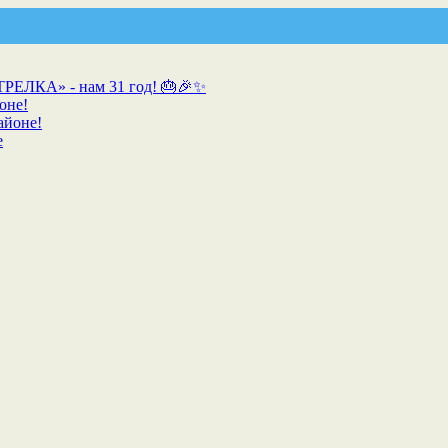
ТРЕЛКА» - нам 31 год! 🎂🎉✨
оне!
айоне!
е