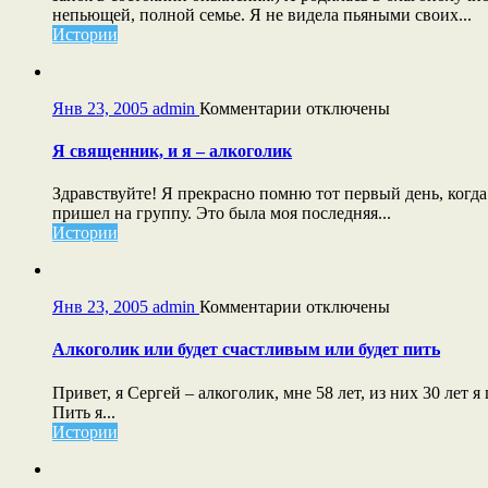
непьющей, полной семье. Я не видела пьяными своих...
Истории
к
Янв 23, 2005
admin
Комментарии
отключены
записи
Я
Я священник, и я – алкоголик
священник,
и
Здравствуйте! Я прекрасно помню тот первый день, когда
я
пришел на группу. Это была моя последняя...
–
Истории
алкоголик
к
Янв 23, 2005
admin
Комментарии
отключены
записи
Алкоголик
Алкоголик или будет счастливым или будет пить
или
будет
Привет, я Сергей – алкоголик, мне 58 лет, из них 30 лет я
счастливым
Пить я...
или
Истории
будет
пить