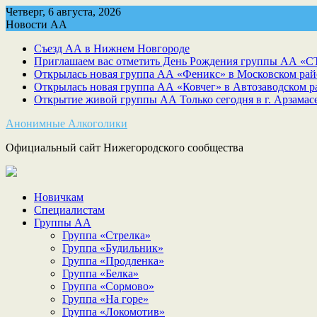
Skip
Четверг, 6 августа, 2026
to
Новости АА
content
Съезд АА в Нижнем Новгороде
Приглашаем вас отметить День Рождения группы АА «С
Открылась новая группа АА «Феникс» в Московском рай
Открылась новая группа АА «Ковчег» в Автозаводском р
Открытие живой группы АА Только сегодня в г. Арзамас
Анонимные Алкоголики
Официальный сайт Нижегородского сообщества
Новичкам
Специалистам
Группы АА
Группа «Стрелка»
Группа «Будильник»
Группа «Продленка»
Группа «Белка»
Группа «Сормово»
Группа «На горе»
Группа «Локомотив»