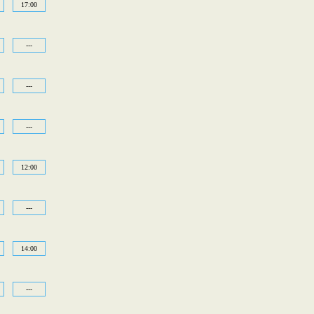
17:00
---
---
---
12:00
---
14:00
---