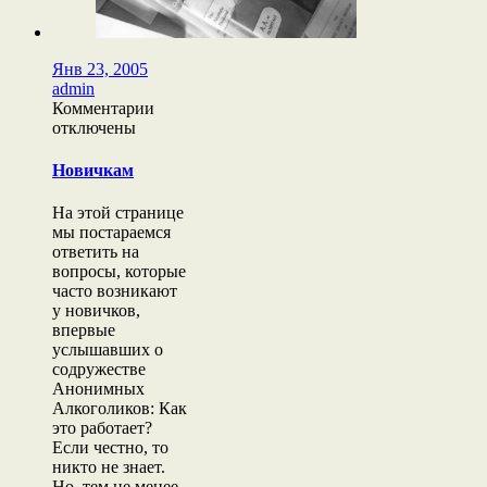
Янв 23, 2005
admin
к
Комментарии
записи
отключены
Новичкам
Новичкам
На этой странице
мы постараемся
ответить на
вопросы, которые
часто возникают
у новичков,
впервые
услышавших о
содружестве
Анонимных
Алкоголиков: Как
это работает?
Если честно, то
никто не знает.
Но, тем не менее