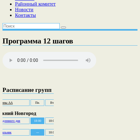
Районный комитет
Новости
Контакты
Программа 12 шагов
Расписание групп
Группы АА
Пн.
Вт.
Ср.
Чт.
Пт.
Сб.
Вс.
ижний Новгород
Продленного дня
18:00
18:00
18:00
18:00
18:00
11:00
---
Будильник
---
18:00
18:00
---
18:00
17:00
11:00