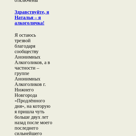
отключены
Здравствуйте,
я
Здравствуйте, я
Наталья
Наталья – я
–
алкоголичка!
я
алкоголичка!
Я остаюсь
трезвой
благодаря
сообществу
Анонимных
Алкоголиков, а в
частности –
группе
Анонимных
Алкоголиков г.
Нижнего
Новгорода
«Продлённого
дня», на которую
я пришла чуть
больше двух лет
назад после моего
последнего
сильнейшего