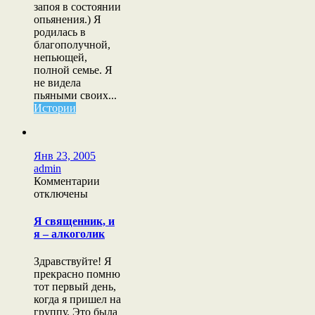
запоя в состоянии
опьянения.) Я
родилась в
благополучной,
непьющей,
полной семье. Я
не видела
пьяными своих...
Истории
Янв 23, 2005
admin
к
Комментарии
записи
отключены
Я
священник,
Я священник, и
и
я – алкоголик
я
–
Здравствуйте! Я
алкоголик
прекрасно помню
тот первый день,
когда я пришел на
группу. Это была