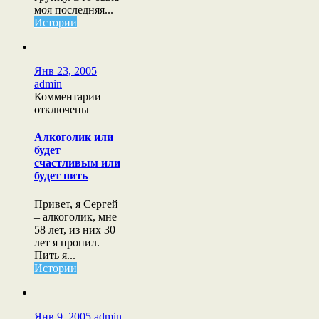
моя последняя...
Истории
Янв 23, 2005
admin
к
Комментарии
записи
отключены
Алкоголик
или
Алкоголик или
будет
будет
счастливым
счастливым или
или
будет пить
будет
пить
Привет, я Сергей
– алкоголик, мне
58 лет, из них 30
лет я пропил.
Пить я...
Истории
Янв 9, 2005
admin