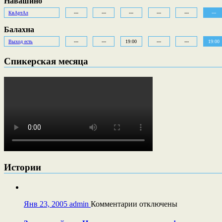
Навашино
КвАртАл
---
---
---
---
---
---
Балахна
Выход есть
---
---
19:00
---
---
19:00
Спикерская месяца
Истории
к
Янв 23, 2005
admin
Комментарии
отключены
записи
Здравствуйте,