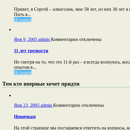
или
будет
Привет, я Сергей – алкоголик, мне 58 лет, из них 30 лет я
счастливым
Пить я...
или
Истории
будет
пить
к
Янв 9, 2005
admin
Комментарии
отключены
записи
11
11 лет трезвости
лет
трезвости
Не смотря на то, что это 11-й раз – я всегда волнуюсь, ког
опытом в...
Истории
Тем кто впервые хочет придти
к
Янв 23, 2005
admin
Комментарии
отключены
записи
Новичкам
Новичкам
На этой странице мы постараемся ответить на вопросы, 