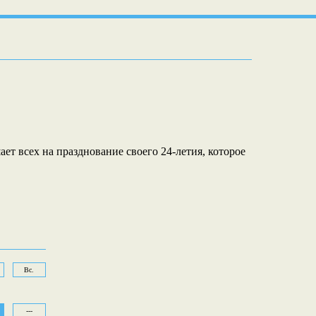
ет всех на празднование своего 24-летия, которое
Вс.
---