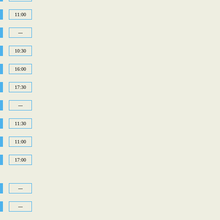
11:00
---
10:30
16:00
17:30
---
11:30
11:00
17:00
---
---