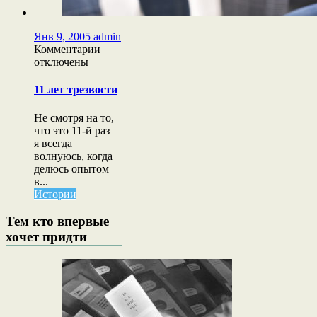
Янв 9, 2005
admin
к
Комментарии
записи
отключены
11
лет
11 лет трезвости
трезвости
Не смотря на то,
что это 11-й раз –
я всегда
волнуюсь, когда
делюсь опытом
в...
Истории
Тем кто впервые
хочет придти