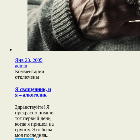
Янв 23, 2005
admin
к
Комментарии
записи
отключены
Я
священник,
Я священник, и
и
я – алкоголик
я
–
Здравствуйте! Я
алкоголик
прекрасно помню
тот первый день,
когда я пришел на
группу. Это была
моя последняя...