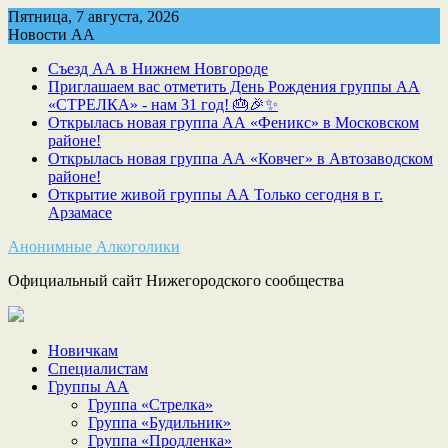
Skip
Пятница, 7 августа, 2026
to
Новости АА
content
Съезд АА в Нижнем Новгороде
Приглашаем вас отметить День Рождения группы АА
«СТРЕЛКА» - нам 31 год! 🎂🎉✨
Открылась новая группа АА «Феникс» в Московском
районе!
Открылась новая группа АА «Ковчег» в Автозаводском
районе!
Открытие живой группы АА Только сегодня в г.
Арзамасе
Анонимные Алкоголики
Официальный сайт Нижегородского сообщества
Новичкам
Специалистам
Группы АА
Группа «Стрелка»
Группа «Будильник»
Группа «Продленка»