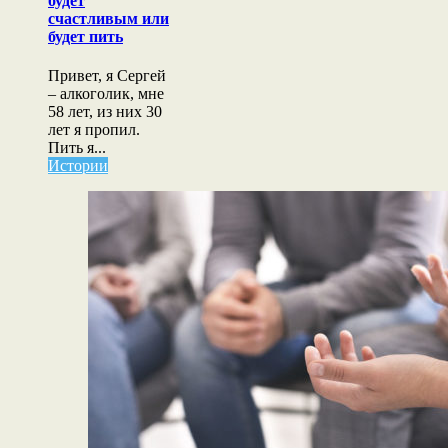
будет
счастливым
счастливым или
или
будет пить
будет
пить
Привет, я Сергей
– алкоголик, мне
58 лет, из них 30
лет я пропил.
Пить я...
Истории