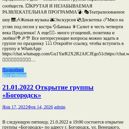
сообществ. 💥КРУТАЯ И НЕЗАБЫВАЕМАЯ
РАЗВЛЕКАТЕЛЬНАЯ ПРОГРАММА💣: 🎭Театрализованное
шоу 🎹🎶Живая музыка 🌆Экскурсия 💿Дискотека 🍗Мясо на
углях под песни у костра 💦Банька 🎇Салют в честь четверти
века Продленки! А еще☝🏻- много угощений, позитива и
любви!🍭🎉🎊 Все интересующие вопросы можно задать в
группе по празднику ⤵️⤵️⤵️ Откройте ссылку, чтобы вступить в
группу в WhatsApp:
https://chat.whatsapp.com/Gu1YarR2X2R2AfCJEgo51chttps://ch
☝🏻☝🏻☝🏻☝🏻☝🏻…
Подробнее
Без рубрики
21.01.2022 Открытие группы
«Богородск»
Янв 17, 2022
Фев 14, 2026
admin
В следующую пятницу, 21.0.2022 в 19:00 состоится открытие
группы «Богородск» по адресу г. Богородск, ул. Венецкого,