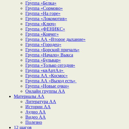
Группа «Белка»
Группа «Сормово»
Группа «На горе»
Группа «Локомотив»
Группа «Ключ»
Группа «ФЕНИКС»
Группа «Ковчег»
Группа АА «Второе дыхание»
Группа «Городец»
Группа «Борский причалъ»
Группа «Начало» Выкса
Группа «Бульвар»
Группа «Только сегодня»
Группа «квАртАл»
Группа АА «Космос»
Группа АА «Выход есть»
Группа «Новые очки»
Онлайн группы АА
Материалы АА
Литература АА
Истории АА
Аудио АА
Видео АА
Полезно
12 шагов