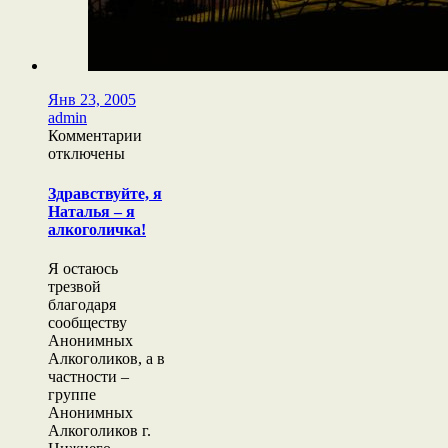
Янв 23, 2005
admin
к
Комментарии
записи
отключены
Здравствуйте,
я
Здравствуйте, я
Наталья
Наталья – я
–
алкоголичка!
я
алкоголичка!
Я остаюсь
трезвой
благодаря
сообществу
Анонимных
Алкоголиков, а в
частности –
группе
Анонимных
Алкоголиков г.