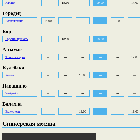
Начало
---
19:00
---
19:00
---
17:00
Городец
Возрождение
19.00
---
---
---
19.00
---
Бор
Борский причалъ
---
18:30
---
18:30
---
---
Арзамас
Только сегодня
---
---
---
---
---
12:00
Кулебаки
Космос
---
---
19:00
---
---
---
Навашино
КвАртАл
---
---
---
---
---
---
Балахна
Выход есть
---
---
19:00
---
---
19:00
Спикерская месяца