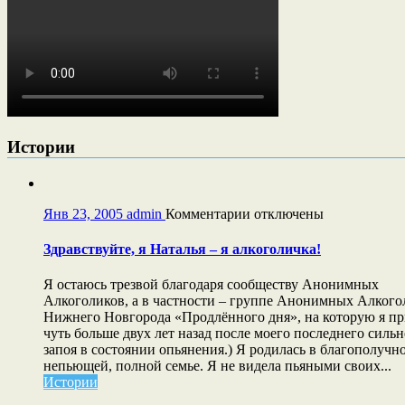
Истории
к
Янв 23, 2005
admin
Комментарии
отключены
записи
Здравствуйте,
Здравствуйте, я Наталья – я алкоголичка!
я
Наталья
Я остаюсь трезвой благодаря сообществу Анонимных
–
Алкоголиков, а в частности – группе Анонимных Алкогол
я
Нижнего Новгорода «Продлённого дня», на которую я п
алкоголичка!
чуть больше двух лет назад после моего последнего силь
запоя в состоянии опьянения.) Я родилась в благополучн
непьющей, полной семье. Я не видела пьяными своих...
Истории