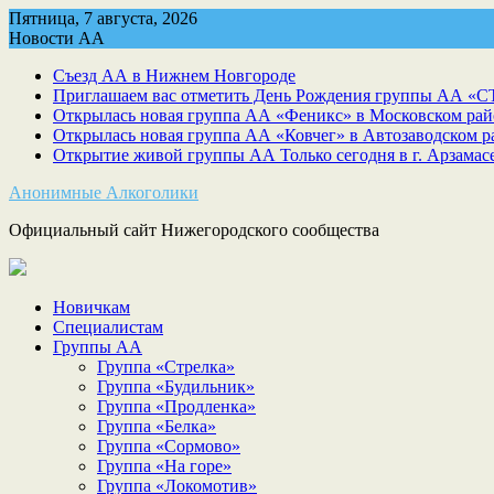
Skip
Пятница, 7 августа, 2026
to
Новости АА
content
Съезд АА в Нижнем Новгороде
Приглашаем вас отметить День Рождения группы АА «С
Открылась новая группа АА «Феникс» в Московском рай
Открылась новая группа АА «Ковчег» в Автозаводском р
Открытие живой группы АА Только сегодня в г. Арзамас
Анонимные Алкоголики
Официальный сайт Нижегородского сообщества
Новичкам
Специалистам
Группы АА
Группа «Стрелка»
Группа «Будильник»
Группа «Продленка»
Группа «Белка»
Группа «Сормово»
Группа «На горе»
Группа «Локомотив»