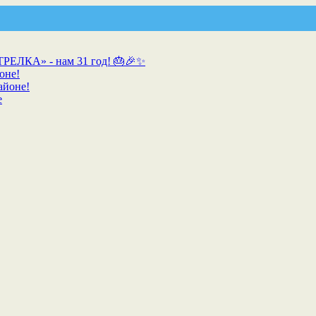
ТРЕЛКА» - нам 31 год! 🎂🎉✨
оне!
айоне!
е