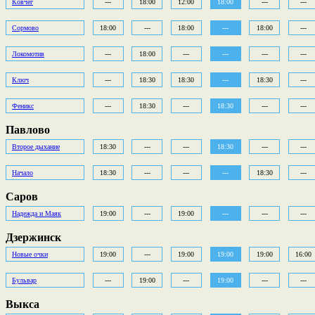
Ковчег
---
18:00
12:00
18:00
---
---
Сормово
18:00
---
18:00
---
18:00
---
Локомотив
---
18:00
---
---
---
---
Ключ
---
18:30
18:30
---
18:30
---
Феникс
---
18:30
---
18:30
---
---
Павлово
Второе дыхание
18:30
---
---
18:30
---
---
Начало
18:30
---
---
---
18:30
---
Саров
Надежда и Маяк
19:00
---
19:00
---
---
---
Дзержинск
Новые очки
19:00
---
19:00
19:00
19:00
16:00
Бульвар
---
19:00
---
19:00
---
---
Выкса