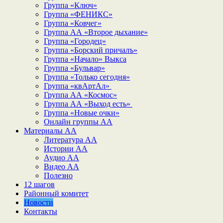
Группа «Ключ»
Группа «ФЕНИКС»
Группа «Ковчег»
Группа АА «Второе дыхание»
Группа «Городец»
Группа «Борский причалъ»
Группа «Начало» Выкса
Группа «Бульвар»
Группа «Только сегодня»
Группа «квАртАл»
Группа АА «Космос»
Группа АА «Выход есть»
Группа «Новые очки»
Онлайн группы АА
Материалы АА
Литература АА
Истории АА
Аудио АА
Видео АА
Полезно
12 шагов
Районный комитет
Новости
Контакты