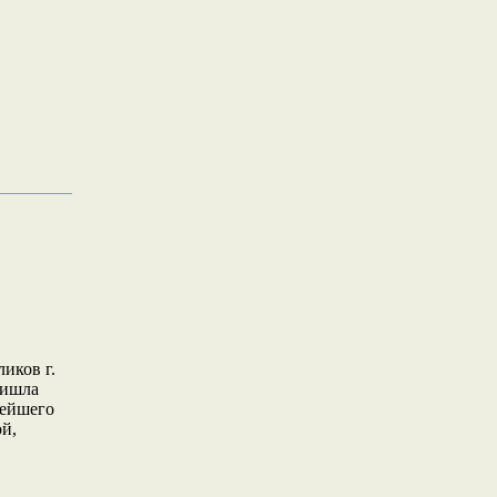
иков г.
ришла
нейшего
ой,