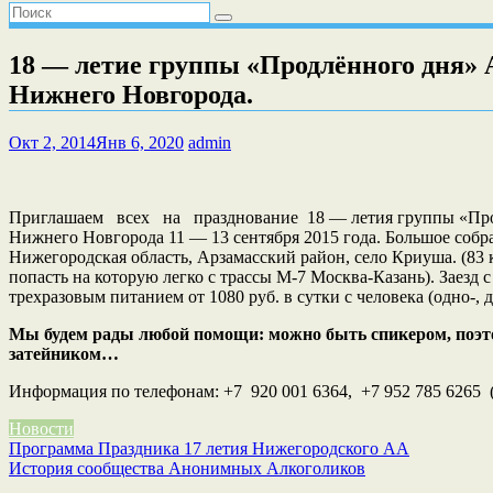
18 — летие группы «Продлённого дня» 
Нижнего Новгорода.
Окт 2, 2014
Янв 6, 2020
admin
Приглашаем всех на празднование 18 — летия группы «Про
Нижнего Новгорода 11 — 13 сентября 2015 года. Большое собр
Нижегородская область, Арзамасский район, село Криуша. (83
попасть на которую легко с трассы М-7 Москва-Казань). Заезд с
трехразовым питанием от 1080 руб. в сутки с человека (одно-,
Мы будем рады любой помощи: можно быть спикером, поэто
затейником…
Информация по телефонам: +7 920 001 6364, +7 952 785 6265 
Новости
Навигация
Программа Праздника 17 летия Нижегородского АА
История сообщества Анонимных Алкоголиков
по