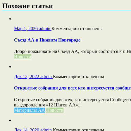
записям
Похожие статьи
к
Мар 1, 2026
admin
Комментарии
отключены
записи
Съезд
Съезд АА в Нижнем Новгороде
АА
в
Добро пожаловать на Съезд АА, который состоится в г. Н
Нижнем
Новости
Новгороде
к
Дек 12, 2022
admin
Комментарии
отключены
записи
Открытые
Открытые собрания для всех кто интересуется сообщ
собрания
для
Открытые собрания для всех, кто интересуется Сообще
всех
выздоровления «12 Шагов АА»...
кто
Материалы АА
Новости
интересуется
сообществом
АА
к
Дек 14, 2020
admin
Комментарии
отключены