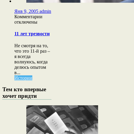
Янв 9, 2005
admin
к
Комментарии
записи
отключены
11
лет
11 лет трезвости
трезвости
Не смотря на то,
что это 11-й раз –
я всегда
волнуюсь, когда
делюсь опытом
в...
Истории
Тем кто впервые
хочет придти