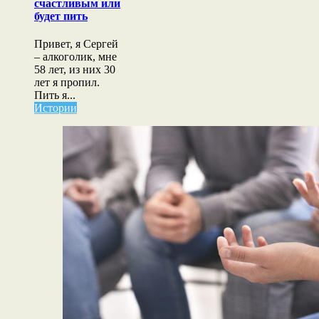
счастливым
счастливым или
или
будет пить
будет
пить
Привет, я Сергей
– алкоголик, мне
58 лет, из них 30
лет я пропил.
Пить я...
Истории