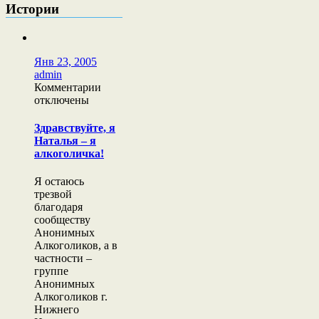
Истории
Янв 23, 2005
admin
к
Комментарии
записи
отключены
Здравствуйте,
я
Здравствуйте, я
Наталья
Наталья – я
–
алкоголичка!
я
алкоголичка!
Я остаюсь
трезвой
благодаря
сообществу
Анонимных
Алкоголиков, а в
частности –
группе
Анонимных
Алкоголиков г.
Нижнего