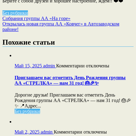
Берите с собой друзей и хорошее настроение, ждём!! ❤️❤️
Без рубрики
Навигация
Собрания группы АА «На горе»
Открылась новая группа АА «Ковчег» в Автозаводском
по
районе!
записям
Похожие статьи
к
Май 15, 2025
admin
Комментарии
отключены
записи
Приглашаем
Приглашаем вас отметить День Рождения группы
вас
АА «СТРЕЛКА» — нам 31 год! 🎂🎉✨
отметить
День
Дорогие друзья! Приглашаем вас отметить День
Рождения
Рождения группы АА «СТРЕЛКА» — нам 31 год! 🎂🎉
группы
✨ 📍Адрес...
АА
Без рубрики
«СТРЕЛКА»
—
нам
31
к
Май 2, 2025
admin
Комментарии
отключены