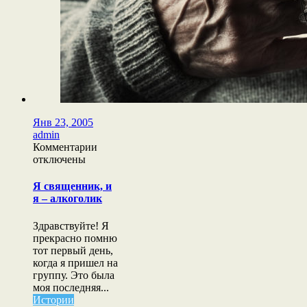
Янв 23, 2005
admin
к
Комментарии
записи
отключены
Я
священник,
Я священник, и
и
я – алкоголик
я
–
Здравствуйте! Я
алкоголик
прекрасно помню
тот первый день,
когда я пришел на
группу. Это была
моя последняя...
Истории