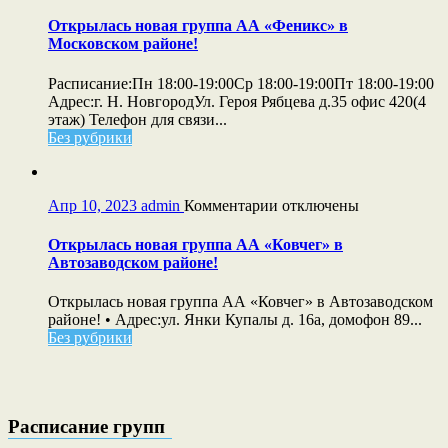
год!
записи
🎂
Открылась
Открылась новая группа АА «Феникс» в
🎉
новая
Московском районе!
✨
группа
АА
Расписание:Пн 18:00-19:00Ср 18:00-19:00Пт 18:00-19:00
«Феникс»
Адрес:г. Н. НовгородУл. Героя Рябцева д.35 офис 420(4
в
этаж) Телефон для связи...
Московском
Без рубрики
районе!
к
Апр 10, 2023
admin
Комментарии
отключены
записи
Открылась
Открылась новая группа АА «Ковчег» в
новая
Автозаводском районе!
группа
АА
Открылась новая группа АА «Ковчег» в Автозаводском
«Ковчег»
районе! • Адрес:ул. Янки Купалы д. 16а, домофон 89...
в
Без рубрики
Автозаводском
районе!
Расписание групп