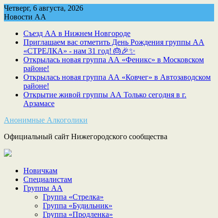
Skip
Четверг, 6 августа, 2026
to
Новости АА
content
Съезд АА в Нижнем Новгороде
Приглашаем вас отметить День Рождения группы АА
«СТРЕЛКА» - нам 31 год! 🎂🎉✨
Открылась новая группа АА «Феникс» в Московском
районе!
Открылась новая группа АА «Ковчег» в Автозаводском
районе!
Открытие живой группы АА Только сегодня в г.
Арзамасе
Анонимные Алкоголики
Официальный сайт Нижегородского сообщества
Новичкам
Специалистам
Группы АА
Группа «Стрелка»
Группа «Будильник»
Группа «Продленка»