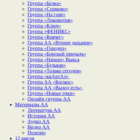
Группа «Белка»
Группа «Сормово»
Группа «На горе»
Группа «Локомотив»
Группа «Ключ»
Группа «ФЕНИКС»
Группа «Ковчег»
Группа АА «Второе дыхание»
Группа «Городец»
Группа «Борский причалъ»
Группа «Начало» Выкса
Группа «Бульвар»
Группа «Только сегодня»
Группа «квАртАл»
Группа АА «Космос»
Группа АА «Выход есть»
Группа «Новые очки»
Онлайн группы АА
Материалы АА
Литература АА
Истории АА
Аудио АА
Видео АА
Полезно
12 шагов