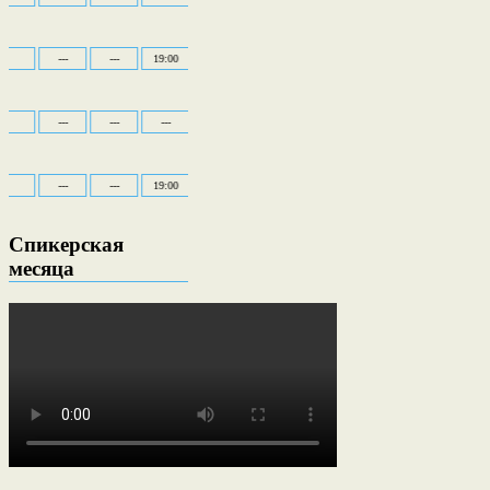
и
---
---
19:00
---
---
---
---
о
---
---
---
---
---
---
14:00
---
---
19:00
---
---
19:00
---
Спикерская
месяца