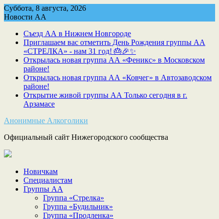
Skip
Суббота, 8 августа, 2026
to
Новости АА
content
Съезд АА в Нижнем Новгороде
Приглашаем вас отметить День Рождения группы АА
«СТРЕЛКА» - нам 31 год! 🎂🎉✨
Открылась новая группа АА «Феникс» в Московском
районе!
Открылась новая группа АА «Ковчег» в Автозаводском
районе!
Открытие живой группы АА Только сегодня в г.
Арзамасе
Анонимные Алкоголики
Официальный сайт Нижегородского сообщества
Новичкам
Специалистам
Группы АА
Группа «Стрелка»
Группа «Будильник»
Группа «Продленка»