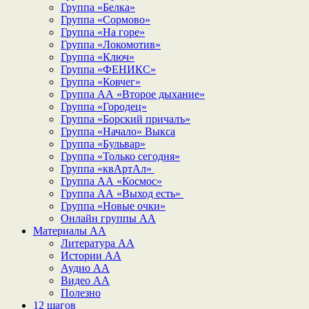
Группа «Белка»
Группа «Сормово»
Группа «На горе»
Группа «Локомотив»
Группа «Ключ»
Группа «ФЕНИКС»
Группа «Ковчег»
Группа АА «Второе дыхание»
Группа «Городец»
Группа «Борский причалъ»
Группа «Начало» Выкса
Группа «Бульвар»
Группа «Только сегодня»
Группа «квАртАл»
Группа АА «Космос»
Группа АА «Выход есть»
Группа «Новые очки»
Онлайн группы АА
Материалы АА
Литература АА
Истории АА
Аудио АА
Видео АА
Полезно
12 шагов