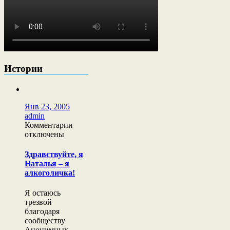
Истории
Янв 23, 2005
admin
к
Комментарии
записи
отключены
Здравствуйте,
я
Здравствуйте, я
Наталья
Наталья – я
–
алкоголичка!
я
алкоголичка!
Я остаюсь
трезвой
благодаря
сообществу
Анонимных