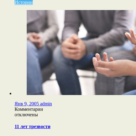
Истории
Янв 9, 2005
admin
к
Комментарии
записи
отключены
11
лет
11 лет трезвости
трезвости