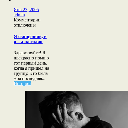
Янв 23, 2005
admin
к
Комментарии
записи
отключены
Я
священник,
Я священник, и
и
я – алкоголик
я
–
Здравствуйте! Я
алкоголик
прекрасно помню
тот первый день,
когда я пришел на
группу. Это была
моя последняя...
Истории