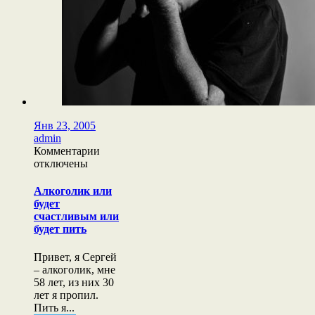
Янв 23, 2005
admin
к
Комментарии
записи
отключены
Алкоголик
или
Алкоголик или
будет
будет
счастливым
счастливым или
или
будет пить
будет
пить
Привет, я Сергей
– алкоголик, мне
58 лет, из них 30
лет я пропил.
Пить я...